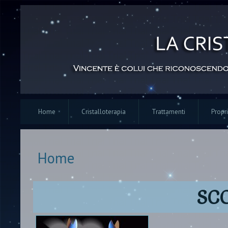
Home
Cristalloterapia
Trattamenti
Propri
Home
Tu sei qui
SC