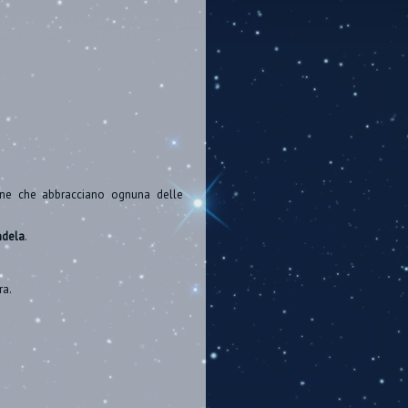
azione che abbracciano ognuna delle
ndela
.
ra.